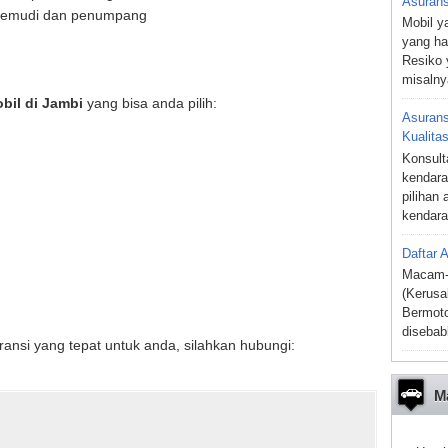
Asurans
engemudi dan penumpang
Mobil y
yang har
Resiko 
misalnya
bil di Jambi
yang bisa anda pilih:
Asurans
Kualitas
Konsult
kendara
pilihan
kendara
Daftar 
Macam-
(Kerusa
Bermoto
disebab
ransi yang tepat untuk anda, silahkan hubungi:
Ma